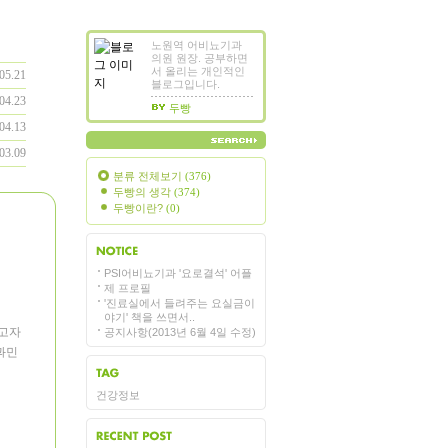
노원역 어비뇨기과
의원 원장. 공부하면
서 올리는 개인적인
05.21
블로그입니다.
04.23
두빵
04.13
03.09
분류 전체보기
(376)
두빵의 생각
(374)
두빵이란?
(0)
PSI어비뇨기과 '요로결석' 어플
지사항
제 프로필
'진료실에서 들려주는 요실금이
야기' 책을 쓰면서..
하고자
공지사항(2013년 6월 4일 수정)
과민
건강정보
그목록