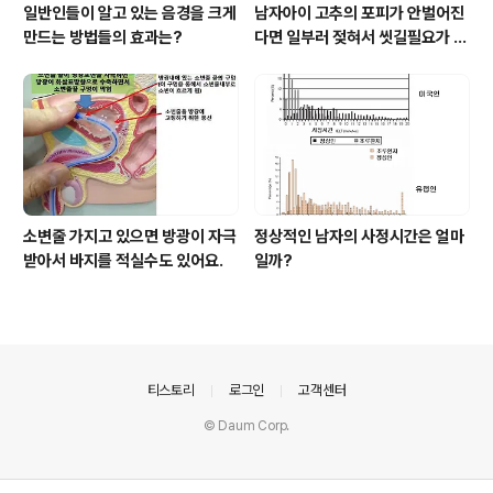
일반인들이 알고 있는 음경을 크게
남자아이 고추의 포피가 안벌어진
만드는 방법들의 효과는?
다면 일부러 젖혀서 씻길필요가 없
습니다.
소변줄 가지고 있으면 방광이 자극
정상적인 남자의 사정시간은 얼마
받아서 바지를 적실수도 있어요.
일까?
의안내
티스토리
로그인
고객센터
© Daum Corp.