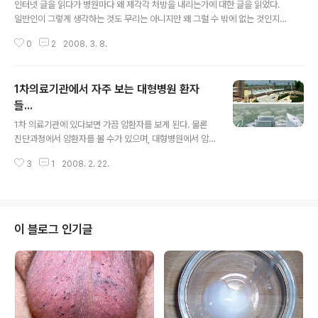
인터넷 글을 읽다가 병원마다 왜 제각각 처방을 내리는가에 대한 글을 읽었다.
일반인이 그렇게 생각하는 것도 무리는 아니지만 왜 그럴 수 밖에 없는 것인지
...그리고 그 불신을 해소해야 되겠다는 생각이 들어 잠시 글을 올려본다. 먼저
0
2
2008. 3. 8.
내가 글을 올리게 된 원글에 대해서 한번 읽어보는 것이 좋을 듯 하다....http://s
wingwitch.tistory.com/302 원글에 대해서는 원형탈모증에 대해서 자신의
경험을 토대로 일반화를 시킨 글로 생각된다. 물론 사람이 모든 경험을 할 수 없
1차의료기관에서 자주 보는 대형병원 환자
으므로 보통은 자신의 경험에 의해 일반화시키는 경향이 있으므로 이에 대해서
는 별도로 하자. 내가 알고 있기로도 원형탈모증의 가장 일반적인 치료는 스테
들...
글 내용
로이드 주사요법을 가장 흔히 쓴다. 그외 연고 도포도 쓸수 있다. 이외에..
1차 의료기관에 있다보면 가끔 암환자를 보게 된다. 물론
진단과정에서 암환자를 볼 수가 있으며, 대형병원에서 암
치료후에 오는 환자들도 있다. 진단과정에서 암환자를 보
3
1
2008. 2. 22.
는 경우는 환자분들에게는 무척 안된 이야기이긴 하지만,
의사로서는 가끔 보람을 느끼는 일이기도 하다. 비뇨기과
의사이므로 요새 우리나라에서 급격하게 증가하고 있는 전
립선암을 많이 진단하는데, 혈청 PSA라고 하는 전립선암
의 피검사를 시행한 뒤에 검사수치가 높은 환자들에게 전
이 블로그 인기글
립선조직검사를 시행하여 암으로 발견되는 경우 보통은 대
형병원으로 전원하고 있다. 당연히 환자 입장에서는 암이
라는 소리에 무척 놀라면서 자세히 묻고, 나 역시 내가 알고
있는 최대한의 지식을 이야기 해주면서 열심히 설명하여,
대형병원에 전원하고 난뒤에는 환자가 대형병원에서 잘 ..