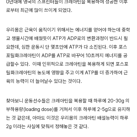
0
년대에 영국의 스프린터들이 크레아틴을 복용하여 성공한 이후
로부터 최근에 많이 쓰이게 되었다
.
우리몸은 근육이 움직이기 위해서는 에너지를 얻어야 하는데 중학
교 생물시간에 배웠듯이
ATP
가
ADP
로의 변환과정이 반드시 필
요한데
,
심한 운동시 단 몇초만에
ATP
가 다 소진된다. 이후 포스
포릴화크레아틴이
ADP
를
ATP
로 바꾸어
10
초까지 에너지를 공
급할수 있다
.
이때 인위적으로 크레아틴을 복용하게 되면 포스포
릴화크레아틴의 농도에 영향을 주고 이게
ATP
를 더 증가하여 근
육의 능력이 더 늘어날수 있다는 것이다
.
찾아보니 운동선수들은 크레아틴을 복용할 때 하루에
20-30g
의
부하용량
(loading dose)
를 거쳐서 이후 하루에
2-5g
으로 유지하
는 것 같은데
,
아마도 이것은 우리몸의 크레아틴 배설능력이 하루
2g
이라는 사실에 맞춰서 정해놓은 것 같다
.