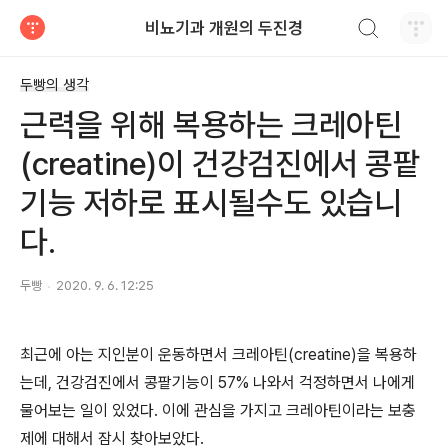
검색하기
비뇨기과 개원의 두진경
티스토리
두빵의 생각
근력을 위해 복용하는 크레아틴
(creatine)이 건강검진에서 콩팥
기능 저하로 표시될수도 있습니
다.
두빵
2020. 9. 6. 12:25
최근에 아는 지인분이 운동하면서 크레아틴
(creatine)
을 복용하
는데
,
건강검진에서 콩팥기능이
57%
나와서 걱정하면서 나에게
물어보는 일이 있었다
.
이에 관심을 가지고 크레아틴이라는 보충
제에 대해서 잠시 찾아보았다
.