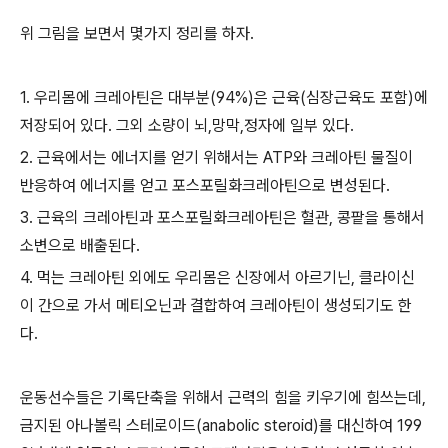
위 그림을 보면서 몇가지 정리를 하자
.
1.
우리몸에 크레아틴은 대부분
(94%)
은 근육
(
심장근육도 포함
)
에
저장되어 있다
.
그외 소량이 뇌
,
망막
,
정자에 일부 있다
.
2.
근육에서는 에너지를 얻기 위해서는
ATP
와 크레아틴 물질이
반응하여 에너지를 얻고 포스포릴화크레아틴으로 변성된다
.
3.
근육의 크레아틴과 포스포릴화크레아틴은 혈관
,
콩팥을 통해서
소변으로 배출된다
.
4.
먹는 크레아틴 외에도 우리몸은 신장에서 아르기닌
,
클라이신
이 간으로 가서 메티오닌과 결합하여 크레아틴이 생성되기도 한
다
.
운동선수들은 기록단축을 위해서 근력의 힘을 키우기에 힘쓰는데
,
금지된 아나볼릭 스테로이드
(anabolic steroid)
를 대신하여
199