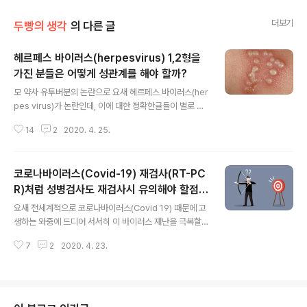
더보기
두빵의 생각
의 다른 글
헤르페스 바이러스(herpesvirus) 1,2형을
가진 분들은 어떻게 성관계를 해야 할까?
글 내용
모 약사 유투버분의 논란으로 요새 헤르페스 바이러스(her
pes virus)가 논란인데, 이에 대한 정확한글들이 별로 없
어서 잠시 짬을 내서 글을 써본다. 안그래도 요새 코로나 바
14
2
2020. 4. 25.
이러스(Covid-19)때문에 바이러스 질환에 대해 관심이
많아지고 있는데, 헤르페스 질환도 바이러스 질환이다. 단
전세계적으로 유행하는 코로나바이러스는 RNA 바이러스
코로나바이러스(Covid-19) 재검사(RT-PC
이지만, 헤르페스 바이러스는 DNA 바이러스이다. 헤르페
스 바이러스는 약 100종정도로 알려져 있지만, 인간에게
R)처럼 성병검사도 재검사시 유의해야 할점이
글 내용
전염을 일으키는 건 약 8종류라고 알려져 있다. 헤르페스
있습니다.
요새 전세계적으로 코로나바이러스(Covid 19) 때문에 고
바이러스 1,2형은 우리가 잘 알고 있는 성병(sexually tra
생하는 와중에 드디어 서서히 이 바이러스 재난을 극복할
nsmitted infection, STI) 이고, 3형은 varicella-zost
수 있는 전환점이 보이는것 같아서 안심이다. 그런데 다 완
er virus로 어릴때 수두(Chickenp..
7
2
2020. 4. 23.
치되었다라고 생각했던 환자에게서 다시 코로나바이러스
검사를 하니 재양성이 되었다고 하는 결과들이 좀 나와서
조금 혼란이 있는것 같다. 아직까지 재검사에서 양성반응
을 보이는 경우, 이것이 진짜 재활성되어서 다시 감염을 일
으킬수 있는지는 더 연구가 이루어져야 하겠지만, 예상하