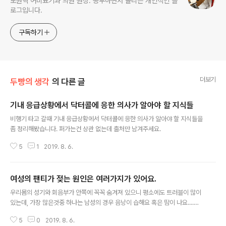
노원역 어비뇨기과 의원 원장. 공부하면서 올리는 개인적인 블
로그입니다.
구독하기
더보기
두빵의 생각
의 다른 글
기내 응급상황에서 닥터콜에 응한 의사가 알아야 할 지식들
글 내용
비행기 타고 갈때 기내 응급상황에서 닥터콜에 응한 의사가 알아야 할 지식들을
좀 정리해봤습니다. 퍼가는건 상관 없는데 출처만 남겨주세요.
5
1
2019. 8. 6.
여성의 팬티가 젖는 원인은 여러가지가 있어요.
글 내용
우리몸의 성기와 회음부가 안쪽에 꼭꼭 숨겨져 있으니 평소에도 트러블이 많이
있는데, 가장 많은것중 하나는 남성의 경우 음낭이 습해요 혹은 땀이 나요....라
는 호소이고, 여성의 경우는 자기도 모르게 팬티가 젖는다라는 호소가 많은것
5
0
2019. 8. 6.
같다. 남성의 경우는 이전에 글 하나 올렸으니 거기 참고하면 될것 같고, 이번 글